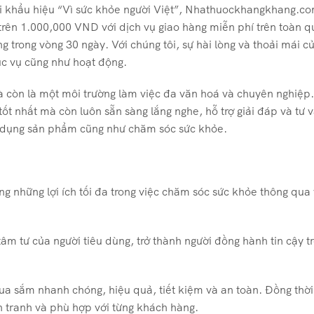
ới khẩu hiệu “Vì sức khỏe người Việt”, Nhathuockhangkhang.c
trên 1.000,000 VND với dịch vụ giao hàng miễn phí trên toàn q
g trong vòng 30 ngày. Với chúng tôi, sự hài lòng và thoải mái c
hục vụ cũng như hoạt động.
à còn là một môi trường làm việc đa văn hoá và chuyên nghiệp
t nhất mà còn luôn sẵn sàng lắng nghe, hỗ trợ giải đáp và tư 
ử dụng sản phẩm cũng như chăm sóc sức khỏe.
g những lợi ích tối đa trong việc chăm sóc sức khỏe thông qua 
âm tư của người tiêu dùng, trở thành người đồng hành tin cậy t
sắm nhanh chóng, hiệu quả, tiết kiệm và an toàn. Đồng thời
nh tranh và phù hợp với từng khách hàng.