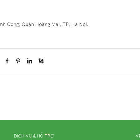
nh Công, Quận Hoàng Mai, TP. Hà Nội.
DỊCH VỤ & HỖ TRỢ
V