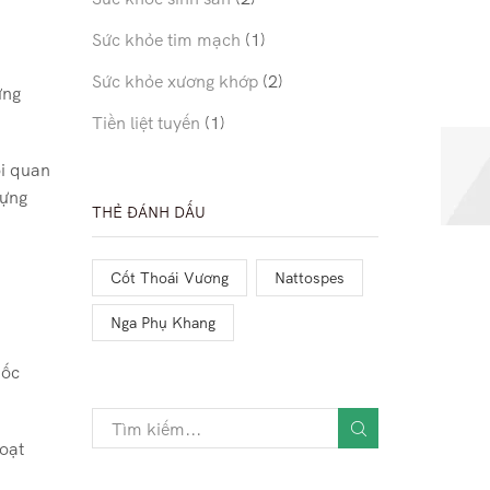
Sức khỏe tim mạch
(1)
Sức khỏe xương khớp
(2)
ững
Tiền liệt tuyến
(1)
ối quan
dựng
THẺ ĐÁNH DẤU
.
Cốt Thoái Vương
Nattospes
Nga Phụ Khang
uốc
hoạt