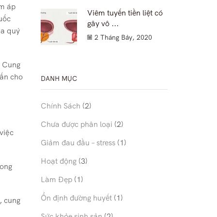
om áp
Viêm tuyến tiền liệt có
uốc
gây vô ...
ủa quý
2 Tháng Bảy, 2020
. Cung
vấn cho
DANH MỤC
Chính Sách
(2)
Chưa được phân loại
(2)
việc
Giảm đau đầu – stress
(1)
Hoạt động
(3)
rong
Làm Đẹp
(1)
Ổn định đường huyết
(1)
, cung
Sức khỏe sinh sản
(2)