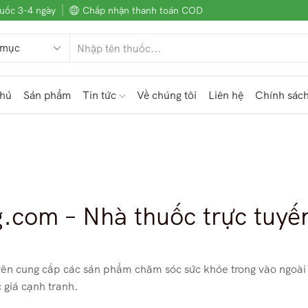
uốc 3-4 ngày
Chấp nhận thanh toán COD
chủ
Sản phẩm
Tin tức
Về chúng tôi
Liên hệ
Chính sác
com – Nhà thuốc trực tuyế
yên cung cấp các sản phẩm chăm sóc sức khỏe trong vào ngoài
 giá cạnh tranh.