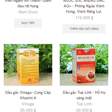
Viên Ngậm An Thanh- Giảm
NƯỚC SÚC MIỆNG SMC
đau rát họng
AG+ – Phòng Ngừa Viêm
Hong, Viêm Răng Lợi.
Nam Duoc
110.000
₫
ĐỌC TIẾP
THÊM VÀO GIỎ HÀNG
Dầu gấc Vinaga- Cung Cấp
Dầu gấc Tuệ Linh – Hỗ trợ
Vitamin A
sáng mắt
Vinaga
Tuệ Linh
55.000
₫
60.000
₫