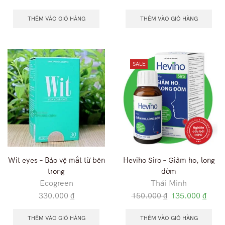
THÊM VÀO GIỎ HÀNG
THÊM VÀO GIỎ HÀNG
SALE
Wit eyes – Bảo vệ mắt từ bên
Heviho Siro – Giảm ho, long
trong
đờm
Ecogreen
Thái Minh
330.000
₫
150.000
₫
135.000
₫
THÊM VÀO GIỎ HÀNG
THÊM VÀO GIỎ HÀNG