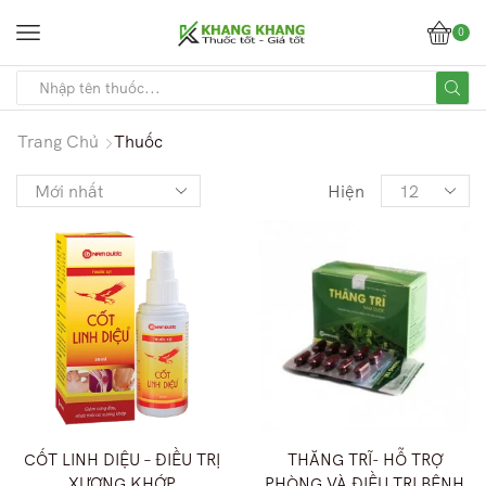
0
Trang Chủ
Thuốc
Hiện
CỐT LINH DIỆU – ĐIỀU TRỊ
THĂNG TRĨ- HỖ TRỢ
XƯƠNG KHỚP
PHÒNG VÀ ĐIỀU TRỊ BỆNH