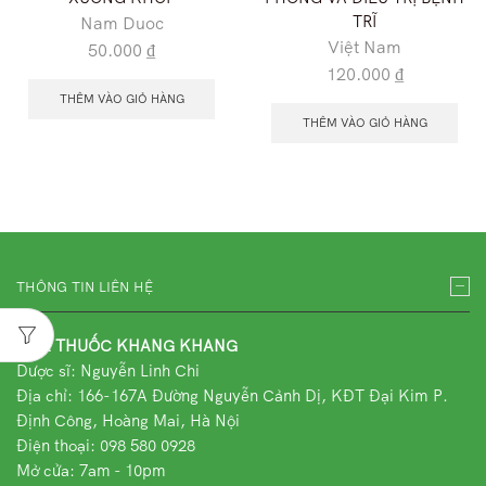
TRĨ
Nam Duoc
Việt Nam
50.000
₫
120.000
₫
THÊM VÀO GIỎ HÀNG
THÊM VÀO GIỎ HÀNG
THÔNG TIN LIÊN HỆ
NHÀ THUỐC KHANG KHANG
Dược sĩ: Nguyễn Linh Chi
Địa chỉ:
166-167A Đường Nguyễn Cảnh Dị, KĐT Đại Kim P.
Định Công, Hoàng Mai, Hà Nội
Điện thoại: 098 580 0928
Mở cửa: 7am - 10pm