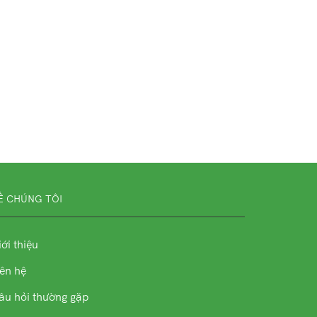
Ề CHÚNG TÔI
ới thiệu
iên hệ
âu hỏi thường gặp