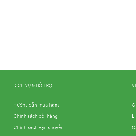
DỊCH VỤ & HỖ TRỢ
V
Hướng dẫn mua hàng
Gi
Chính sách đổi hàng
L
Chính sách vận chuyển
C