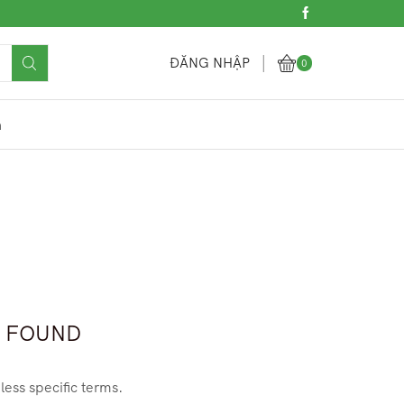
ĐĂNG NHẬP
0
h
 FOUND
less specific terms.