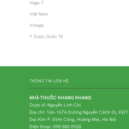
Vega-T
Việt Nam
Vinaga
Y Dược Quốc Tế
THÔNG TIN LIÊN HỆ
NHÀ THUỐC KHANG KHANG
Dược sĩ: Nguyễn Linh Chi
Địa chỉ:
166-167A Đường Nguyễn Cảnh Dị, KĐT
Đại Kim P. Định Công, Hoàng Mai, Hà Nội
Điện thoại: 098 580 0928