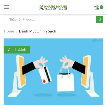
0
Home
Danh MụcChính Sách
Chính Sách