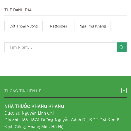
THẺ ĐÁNH DẤU
Cốt Thoái Vương
Nattospes
Nga Phụ Khang
THÔNG TIN LIÊN HỆ
NHÀ THUỐC KHANG KHANG
Dược sĩ: Nguyễn Linh Chi
Địa chỉ:
166-167A Đường Nguyễn Cảnh Dị, KĐT Đại Kim P.
Định Công, Hoàng Mai, Hà Nội