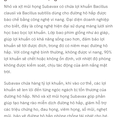
Nhỏ và xịt mũi họng Subavax có chứa lợi khuẩn Bacillus
clausii và Bacillus subtilis dùng cho đường hô hấp được
bào chế bằng công nghệ vi nang. Đại diện doanh nghiệp
cho biết, đây là công nghệ hiện đại sử dụng màng lưới sinh
học bao bọc lợi khuẩn. Lớp bao phim giống như áo giáp,
giúp lợi khuẩn có khả năng sống cao hơn, đảm bảo lợi
khuẩn sẽ tới được đích, trong đó có niêm mạc đường hô
hấp. Với công nghệ bình thường, không được vi nang, 90%
lợi khuẩn sẽ chết hoặc không ổn định, với nhiệt độ phòng
không được kiểm soát, chịu tác động của ánh nắng mặt
trời.
Subavax chứa hàng tỷ lợi khuẩn, khi vào cơ thể, các lợi
khuẩn sẽ len lỏi đến từng ngóc ngách bị tổn thương của
đường hô hấp. Nhỏ và xịt mũi họng Subavax góp phần
giúp tạo hàng rào miễn dịch đường hô hấp, giảm hỗ trợ
các triệu chứng ho, đau họng, viêm họng, sổ mũi, nghẹt
mũi, bảo vệ đường hô hấp phòng chống tái phát cho bé.