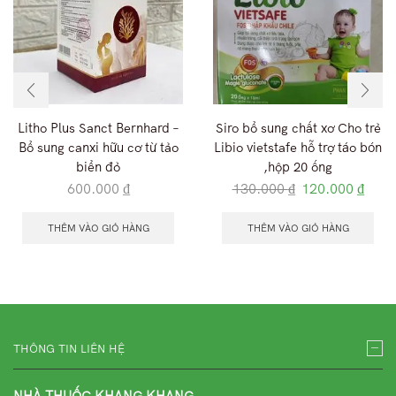
Litho Plus Sanct Bernhard –
Siro bổ sung chất xơ Cho trẻ
Bổ sung canxi hữu cơ từ tảo
Libio vietstafe hỗ trợ táo bón
biển đỏ
,hộp 20 ống
600.000
₫
130.000
₫
120.000
₫
THÊM VÀO GIỎ HÀNG
THÊM VÀO GIỎ HÀNG
THÔNG TIN LIÊN HỆ
NHÀ THUỐC KHANG KHANG