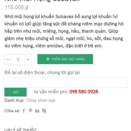
115.000
₫
Nhỏ mũi họng lợi khuẩn Subavax bổ sung lợi khuẩn (vi
khuẩn có lợi) giúp tăng sức đề kháng niêm mạc đường hô
hấp trên như mũi, miệng, họng, hầu, thanh quản. Giúp
giảm nhẹ triệu chứng sổ mũi, ngạt mũi, ho, sốt, đau họng
do viêm họng, viêm amidan, đặc biệt ở trẻ em.
THÊM VÀO GIỎ HÀNG
Nhỏ
Mũi
Để lại số điện thoại, chúng tôi gọi lại
Họng
Subavax
tư vấn miễn phí:
098 580 0928
số
Danh mục
Chưa phân loại
lượng
Chia sẻ:
LƯU Ý VỀ THUỐC