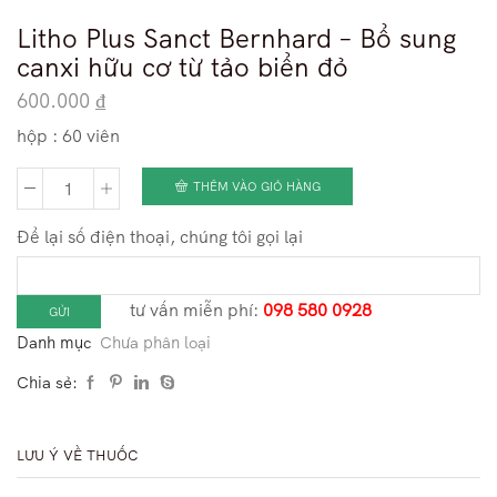
Litho Plus Sanct Bernhard – Bổ sung
canxi hữu cơ từ tảo biển đỏ
600.000
₫
hộp : 60 viên
THÊM VÀO GIỎ HÀNG
Litho
Plus
Để lại số điện thoại, chúng tôi gọi lại
Sanct
Bernhard
tư vấn miễn phí:
098 580 0928
-
Danh mục
Chưa phân loại
Bổ
sung
Chia sẻ:
canxi
hữu
LƯU Ý VỀ THUỐC
cơ
từ