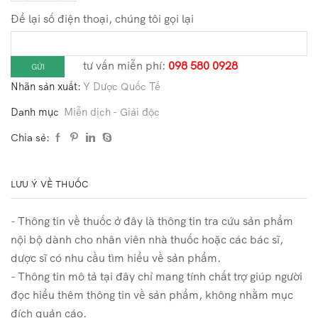
Bì
Để lại số điện thoại, chúng tôi gọi lại
Khang
-
tư vấn miễn phí:
098 580 0928
Hỗ
Nhãn sản xuất:
Y Dược Quốc Tế
trợ
điều
Danh mục
Miễn dịch - Giải độc
trị
Chia sẻ:
mề
đay,
mẩn
LƯU Ý VỀ THUỐC
ngứa
số
- Thông tin về thuốc ở đây là thông tin tra cứu sản phẩm
lượng
nội bộ dành cho nhân viên nhà thuốc hoặc các bác sĩ,
dược sĩ có nhu cầu tìm hiểu về sản phẩm.
- Thông tin mô tả tại đây chỉ mang tính chất trợ giúp người
đọc hiểu thêm thông tin về sản phẩm, không nhằm mục
đích quản cáo.