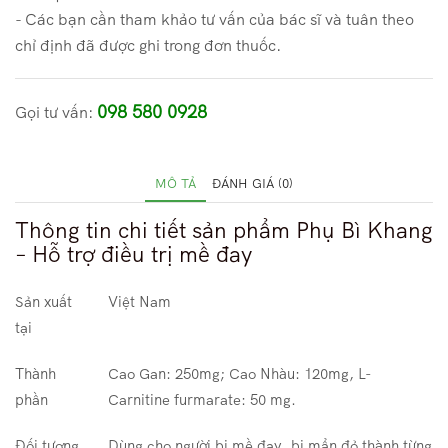
- Các bạn cần tham khảo tư vấn của bác sĩ và tuân theo
chỉ định đã được ghi trong đơn thuốc.
098 580 0928
Gọi tư vấn:
MÔ TẢ
ĐÁNH GIÁ (0)
Thông tin chi tiết sản phẩm Phụ Bì Khang
– Hỗ trợ điều trị mề đay
Sản xuất
Việt Nam
tại
Thành
Cao Gan: 250mg; Cao Nhàu: 120mg, L-
phần
Carnitine furmarate: 50 mg.
Đối tượng
Dùng cho người bị mề đay, bị mẩn đỏ thành từng