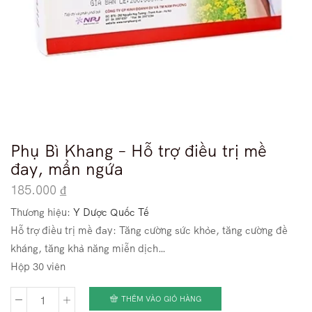
Phụ Bì Khang – Hỗ trợ điều trị mề
đay, mẩn ngứa
185.000
₫
Thương hiệu:
Y Dược Quốc Tế
Hỗ trợ điều trị mề đay: Tăng cường sức khỏe, tăng cường đề
kháng, tăng khả năng miễn dịch…
Hộp 30 viên
THÊM VÀO GIỎ HÀNG
Phụ